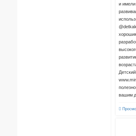
и имели
развив
использ
@detkal
хорошим
разрабо
высоког
развити
возраст
Детский
www.miri
полезно
вашим д
Просмо