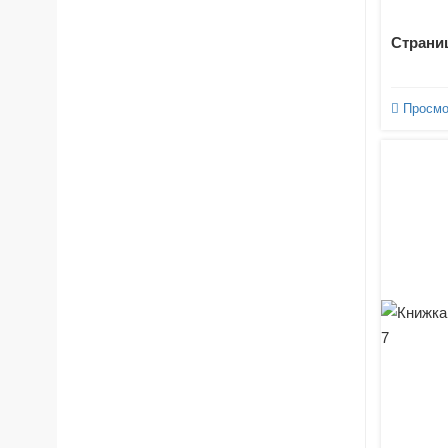
Страниц
Просмо