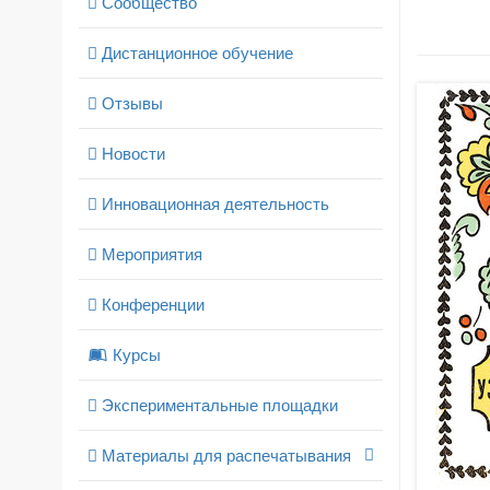
Сообщество
Дистанционное обучение
Отзывы
Новости
Инновационная деятельность
Мероприятия
Конференции
Курсы
Экспериментальные площадки
Материалы для распечатывания