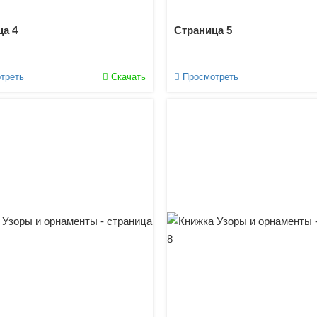
а 4
Страница 5
треть
Скачать
Просмотреть