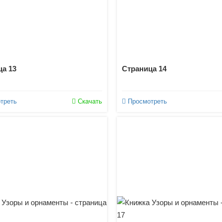
а 13
Страница 14
треть
Скачать
Просмотреть