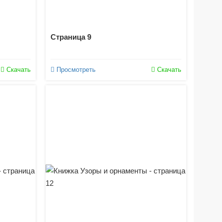
Страница 9
Скачать
Просмотреть
Скачать