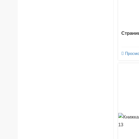
Страниц
Просмо