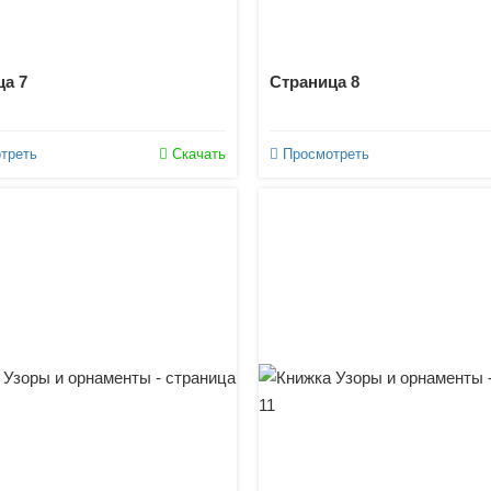
а 7
Страница 8
треть
Скачать
Просмотреть