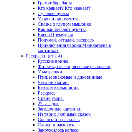
Гремят барабаны
Кто крякает? Кто квакает?
Луговые цветы
Узоры и орнаменты
Сказка о глупом мышонке
Какими бывают букеты
Елена Премудрая
Подумай, отгадай, раскрась
Приключения барона Мюнхаузена в
картинках
Раскраски (стр. 4)
Русские воины
Фильмы, сказки, веселые раскраски
У матрешки
Птицы знакомые и диковинные
Чего не хватает
Кто кому помощник
Раскрась
Яркие узоры
25 загадок
Загадочные картинки
Из твоих любимых сказок
Сосчитай и раскрась
Сложи и раскрась
Закружилось колесо