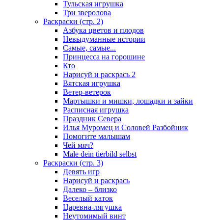
Тульская игрушка
Три зверолова
Раскраски (стр. 2)
Азбука цветов и плодов
Невыдуманные истории
Самые, самые...
Принцесса на горошине
Кто
Нарисуй и раскрась 2
Вятская игрушка
Ветер-ветерок
Мартышки и мишки, лошадки и зайки
Расписная игрушка
Праздник Севера
Илья Муромец и Соловей Разбойник
Помогите малышам
Чей мяч?
Male dein tierbild selbst
Раскраски (стр. 3)
Девять игр
Нарисуй и раскрась
Далеко – близко
Веселый каток
Царевна-лягушка
Неутомимый винт