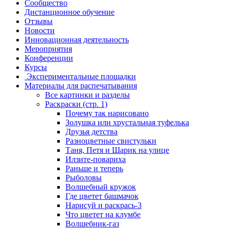
Сообщество
Дистанционное обучение
Отзывы
Новости
Инновационная деятельность
Мероприятия
Конференции
Курсы
Экспериментальные площадки
Материалы для распечатывания
Все картинки и разделы
Раскраски (стр. 1)
Почему так нарисовано
Золушка или хрустальная туфелька
Друзья детства
Разноцветные свистульки
Таня, Петя и Шарик на улице
Илзите-повариха
Раньше и теперь
Рыболовы
Волшебный кружок
Где цветет башмачок
Нарисуй и раскрась-3
Что цветет на клумбе
Волшебник-газ