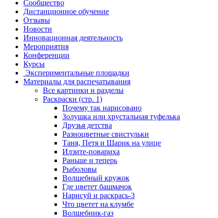
Сообщество
Дистанционное обучение
Отзывы
Новости
Инновационная деятельность
Мероприятия
Конференции
Курсы
Экспериментальные площадки
Материалы для распечатывания
Все картинки и разделы
Раскраски (стр. 1)
Почему так нарисовано
Золушка или хрустальная туфелька
Друзья детства
Разноцветные свистульки
Таня, Петя и Шарик на улице
Илзите-повариха
Раньше и теперь
Рыболовы
Волшебный кружок
Где цветет башмачок
Нарисуй и раскрась-3
Что цветет на клумбе
Волшебник-газ