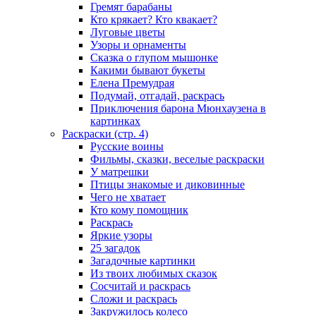
Гремят барабаны
Кто крякает? Кто квакает?
Луговые цветы
Узоры и орнаменты
Сказка о глупом мышонке
Какими бывают букеты
Елена Премудрая
Подумай, отгадай, раскрась
Приключения барона Мюнхаузена в
картинках
Раскраски (стр. 4)
Русские воины
Фильмы, сказки, веселые раскраски
У матрешки
Птицы знакомые и диковинные
Чего не хватает
Кто кому помощник
Раскрась
Яркие узоры
25 загадок
Загадочные картинки
Из твоих любимых сказок
Сосчитай и раскрась
Сложи и раскрась
Закружилось колесо