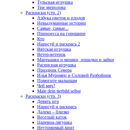
Тульская игрушка
Три зверолова
Раскраски (стр. 2)
Азбука цветов и плодов
Невыдуманные истории
Самые, самые...
Принцесса на горошине
Кто
Нарисуй и раскрась 2
Вятская игрушка
Ветер-ветерок
Мартышки и мишки, лошадки и зайки
Расписная игрушка
Праздник Севера
Илья Муромец и Соловей Разбойник
Помогите малышам
Чей мяч?
Male dein tierbild selbst
Раскраски (стр. 3)
Девять игр
Нарисуй и раскрась
Далеко – близко
Веселый каток
Царевна-лягушка
Неутомимый винт