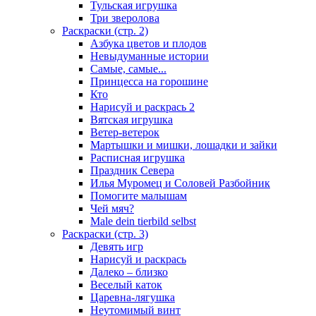
Тульская игрушка
Три зверолова
Раскраски (стр. 2)
Азбука цветов и плодов
Невыдуманные истории
Самые, самые...
Принцесса на горошине
Кто
Нарисуй и раскрась 2
Вятская игрушка
Ветер-ветерок
Мартышки и мишки, лошадки и зайки
Расписная игрушка
Праздник Севера
Илья Муромец и Соловей Разбойник
Помогите малышам
Чей мяч?
Male dein tierbild selbst
Раскраски (стр. 3)
Девять игр
Нарисуй и раскрась
Далеко – близко
Веселый каток
Царевна-лягушка
Неутомимый винт