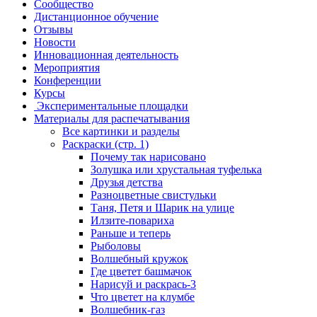
Сообщество
Дистанционное обучение
Отзывы
Новости
Инновационная деятельность
Мероприятия
Конференции
Курсы
Экспериментальные площадки
Материалы для распечатывания
Все картинки и разделы
Раскраски (стр. 1)
Почему так нарисовано
Золушка или хрустальная туфелька
Друзья детства
Разноцветные свистульки
Таня, Петя и Шарик на улице
Илзите-повариха
Раньше и теперь
Рыболовы
Волшебный кружок
Где цветет башмачок
Нарисуй и раскрась-3
Что цветет на клумбе
Волшебник-газ