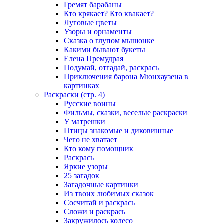
Гремят барабаны
Кто крякает? Кто квакает?
Луговые цветы
Узоры и орнаменты
Сказка о глупом мышонке
Какими бывают букеты
Елена Премудрая
Подумай, отгадай, раскрась
Приключения барона Мюнхаузена в
картинках
Раскраски (стр. 4)
Русские воины
Фильмы, сказки, веселые раскраски
У матрешки
Птицы знакомые и диковинные
Чего не хватает
Кто кому помощник
Раскрась
Яркие узоры
25 загадок
Загадочные картинки
Из твоих любимых сказок
Сосчитай и раскрась
Сложи и раскрась
Закружилось колесо