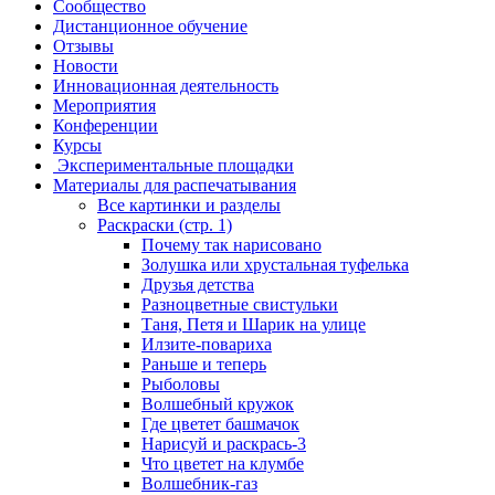
Сообщество
Дистанционное обучение
Отзывы
Новости
Инновационная деятельность
Мероприятия
Конференции
Курсы
Экспериментальные площадки
Материалы для распечатывания
Все картинки и разделы
Раскраски (стр. 1)
Почему так нарисовано
Золушка или хрустальная туфелька
Друзья детства
Разноцветные свистульки
Таня, Петя и Шарик на улице
Илзите-повариха
Раньше и теперь
Рыболовы
Волшебный кружок
Где цветет башмачок
Нарисуй и раскрась-3
Что цветет на клумбе
Волшебник-газ