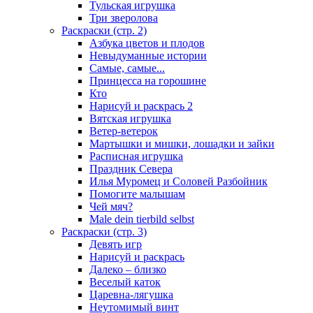
Тульская игрушка
Три зверолова
Раскраски (стр. 2)
Азбука цветов и плодов
Невыдуманные истории
Самые, самые...
Принцесса на горошине
Кто
Нарисуй и раскрась 2
Вятская игрушка
Ветер-ветерок
Мартышки и мишки, лошадки и зайки
Расписная игрушка
Праздник Севера
Илья Муромец и Соловей Разбойник
Помогите малышам
Чей мяч?
Male dein tierbild selbst
Раскраски (стр. 3)
Девять игр
Нарисуй и раскрась
Далеко – близко
Веселый каток
Царевна-лягушка
Неутомимый винт