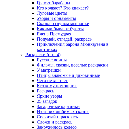
Гремят барабаны
Кто крякает? Кто квакает?
Луговые цветы
Узоры и орнаменты
Сказка о глупом мышонке
Какими бывают букеты
Елена Премудрая
Подумай, отгадай, раскрась
Приключения барона Мюнхаузена в
картинках
Раскраски (стр. 4)
Русские воины
Фильмы, сказки, веселые раскраски
У матрешки
Птицы знакомые и диковинные
Чего не хватает
Кто кому помощник
Раскрась
Яркие узоры
25 загадок
Загадочные картинки
Из твоих любимых сказок
Сосчитай и раскрась
Сложи и раскрась
Закружилось колесо