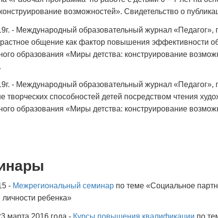
 конструирование возможностей». Свидетельство о публик
19г. - Международный образовательный журнал «Педагог», п
растное общение как фактор повышения эффективности об
ого образования «Миры детства: конструирование возможн
.
19г. - Международный образовательный журнал «Педагог», п
е творческих способностей детей посредством чтения худ
ого образования «Миры детства: конструирование возможн
инары
15 -
Межрегиональный семинар
по теме «Социальное партне
 личности ребенка»
23 марта 2016 года -
Курсы повышения квалификации
по те