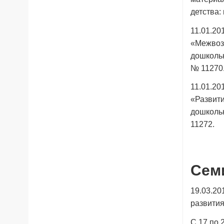
детства:
11.01.20
«Межвоз
дошкольн
№ 11270
11.01.20
«Развити
дошкольн
11272.
Сем
19.03.20
развития
С 17 по 