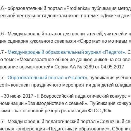
16 - образовательный портал «Prodlenka» публикация мето
ельной деятельности дошкольников по теме: «Дикие и дом
16 - Международный каталог для воспитателей, учителей и
ия сценария кукольного спектакля «Сиротка» по мотивам 
17 -
Международный образовательный журнал «Педагог»
. 
о теме: «Межвозрастное общение дошкольников на основе
рование возможностей» Серия АА № 5289 от 04.05.2017
17 -
Образовательный портал «Учсовет»
, публикация учебн
сет!» конспект праздничного мероприятия для детей младш
 - 30 июня 2017 - II Всероссийский педагогический конкурс 
номинации «Взаимодействие с семьей». Публикация конку
лями – как основной резерв реализации ФГОС ДО».
17 - Международный педагогический портал «Солнечный с
ческая конференция «Педагогика и образование». Сборник 