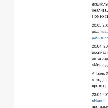
дошкольн
реализа
Номер св
20.05.20
реализа
работни
20.04. 2
воспита
интегрир
«Миры де
Апрель 2
методиче
«реке в
23.04.20
«Новое 
программ