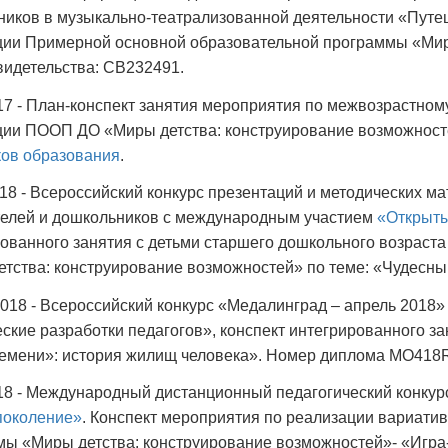
иков в музыкально-театрализованной деятельности «Путе
ции Примерной основной образовательной программы «Миры
идетельства: СВ232491.
17 - План-конспект занятия мероприятия по межвозрастном
ции ПООП ДО «Миры детства: конструирование возможност
ков образования
.
018 - Всероссийский конкурс презентаций и методических м
телей и дошкольников с международным участием
«Открыты
ованного занятия с детьми старшего дошкольного возраст
тства: конструирование возможностей» по теме: «Чудесны
018 - Всероссийский конкурс «Медалинград – апрель 2018
ские разработки педагогов», конспект интегрированного з
ремени»: история жилищ человека». Номер диплома МО418
18 - Международный дистанционный педагогический конкур
поколение»
. Конспект мероприятия по реализации вариати
ы «Миры детства: конструирование возможностей»- «Игра-