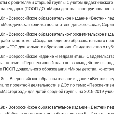
оты с родителями старшей группы с учетом дидактического
й календарь» (ПООП ДО «Миры детства: конструирование 
18г. - Всероссийское образовательное издание «Вестник пед
 «Методическая копилка воспитателя детского сада», Сери
18г. - Всероссийское образовательно-просветительское изд
 работы по теме: «Создание единого образовательного прост
ии ФГОС дошкольного образования». Свидетельство о пуб
18г. - Всероссийское издание «Педразвитие». Свидетельст
а по теме: «Перспективный план по взаимодействию с ро
е ПООП дошкольного образования «Миры детства: констру
18г. - Всероссийское образовательное издание «Вестник пе
а по проектной деятельности в ДОУ по теме: «Перспектив
 «Мастерград» для детей средней группы на 2018-2019 уче
.
19г. - Всероссийское образовательное издание «Вестник пе
а «Рабочая программа по работе с детьми 6 – 7 лет на 