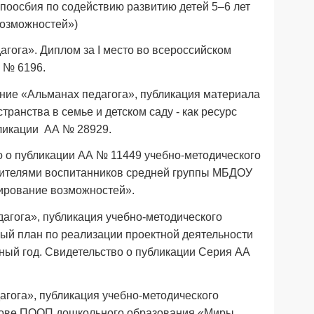
 поосбия по содействию развитию детей 5–6 лет
возможностей»)
агога». Диплом за I место во всероссийском
я № 6196.
ание «Альманах педагога», публикация материала
ранства в семье и детском саду - как ресурс
ликации АА № 28929.
во о публикации АА № 11449 учебно-методического
дителями воспитанников средней группы МБДОУ
ирование возможностей».
дагога», публикация учебно-методического
ный план по реализации проектной деятельности
бный год. Свидетельство о публикации Серия АА
дагога», публикация учебно-методического
основе ПООП дошкольного образования «Миры