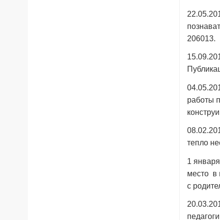
22.05.20
познават
206013.
15.09.20
Публикац
04.05.20
работы п
конструи
08.02.20
тепло не
1 января
место в 
с родите
20.03.20
педагоги