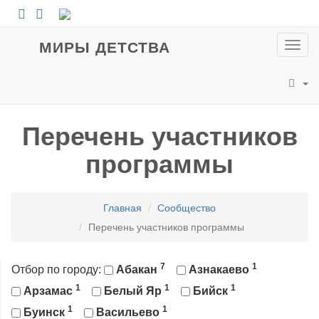
МИРЫ ДЕТСТВА
Пока
мен
Перечень участников
программы
Главная
Сообщество
Перечень участников программы
7
1
Отбор по городу:
Абакан
Азнакаево
1
1
1
Арзамас
Белый Яр
Бийск
1
1
Буинск
Васильево