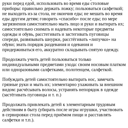
руки перед едой, использовать во время еды столовые
приборы: правильно держать ложку; пользоваться салфеткой;
не выходить из-за стола, не окончив еды; не мешать во время
еды другим детям; говорить «спасибо» после еды; по мере
загрязнения самостоятельно мыть лицо и руки и вытирать их;
самостоятельно снимать и надевать некоторые предметы
одежды и обувь, расстегивать и застегивать пуговицы
спереди, развязывать шнурки, расстёгивать «липучки» на
обуви; знать порядок раздевания и одевания и
придерживаться его, аккуратно складывать снятую одежду.
Продолжать учить детей пользоваться только
индивидуальными предметами ухода: своим носовым платком
или одноразовыми салфетками, полотенцем, салфеткой.
Побуждать детей самостоятельно вытирать нос, замечать
грязные руки и мыть их; элементарно ухаживать за внешним
видом: расчёсывать волосы, устранять непорядок в одежде
(застёгивать пуговицы и т. п.)
Продолжать привлекать детей к элементарным трудовым
действиям в быту (убирать после игры игрушки, участвовать
в сервировки стола перед приёмом пищи и расставлять
салфетки и т.п.).