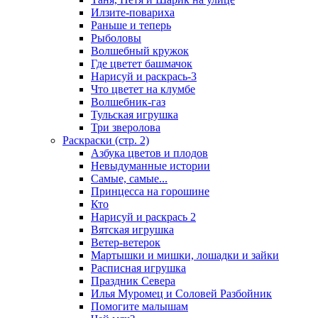
Илзите-повариха
Раньше и теперь
Рыболовы
Волшебный кружок
Где цветет башмачок
Нарисуй и раскрась-3
Что цветет на клумбе
Волшебник-газ
Тульская игрушка
Три зверолова
Раскраски (стр. 2)
Азбука цветов и плодов
Невыдуманные истории
Самые, самые...
Принцесса на горошине
Кто
Нарисуй и раскрась 2
Вятская игрушка
Ветер-ветерок
Мартышки и мишки, лошадки и зайки
Расписная игрушка
Праздник Севера
Илья Муромец и Соловей Разбойник
Помогите малышам