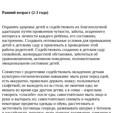
Ранний возраст (2-3 года)
Охранять здоровье детей и содействовать их благополучной
адаптации путём проявления чуткости, заботы, искреннего
интереса к личности каждого ребёнка, его состоянию,
настроению. Создавать оптимальные условия для привыкания
детей к детскому саду и привлекать к проведению этой
работы родителей. Содействовать созданию в детском саду
спокойной, жизнерадостной обстановки, заботиться об
уравновешенном, активном поведении, положительном
эмоциональном состоянии детей.
Совместно с родителями содействовать овладению детьми
культурно-гигиеническими навыками: мыть руки перед едой,
есть аккуратно, правильно держать ложку; пользоваться
салфеткой; не выходить из-за стола, не окончив еды; не
мешать во время еды другим детям, а в семье – взрослым;
говорить «спасибо» после еды; самостоятельно мыть лицо и
руки и вытирать их; самостоятельно снимать и надевать
некоторые предметы одежды и обувь; расстегивать и
застегивать пуговицы спереди, развязывать шнурки у ботинок
и расстёгивать липучки; знать порядок раздевания, одевания и