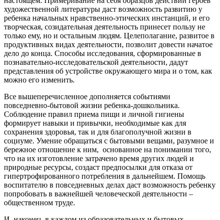
настоящем. Примеривание на себя образцов действий героев
художественной литературы даст возможность развитию у
ребенка начальных нравственно-этических инстанций, и его
творческая, созидательная деятельность принесет пользу не
только ему, но и остальным людям. Целеполагание, развитое в
продуктивных видах деятельности, позволит довести начатое
дело до конца. Способы исследования, сформированные в
познавательно-исследовательской деятельности, дадут
представления об устройстве окружающего мира и о том, как
можно его изменить.
Все вышеперечисленное дополняется событиями
повседневно-бытовой жизни ребенка-дошкольника.
Соблюдение правил приема пищи и личной гигиены
формирует навыки и привычки, необходимые как для
сохранения здоровья, так и для благополучной жизни в
социуме. Умение обращаться с бытовыми вещами, разумное и
бережное отношение к ним, основанное на понимании того,
что на их изготовление затрачено время других людей и
природные ресурсы, создаст предпосылки для отказа от
гипертрофированного потребления в дальнейшем. Помощь
воспитателю в повседневных делах даст возможность ребенку
попробовать в важнейшей человеческой деятельности –
общественном труде.
И, наконец, в каждом из образовательных и бытовых