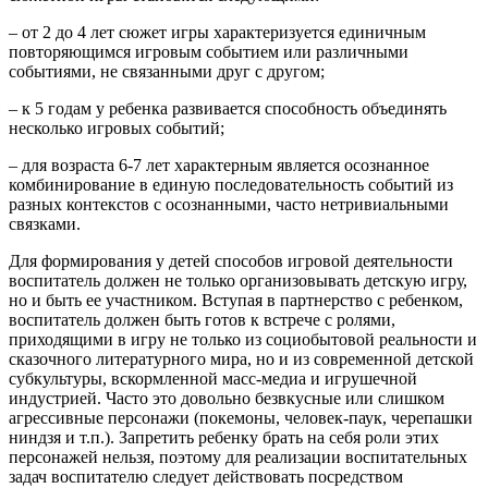
– от 2 до 4 лет сюжет игры характеризуется единичным
повторяющимся игровым событием или различными
событиями, не связанными друг с другом;
– к 5 годам у ребенка развивается способность объединять
несколько игровых событий;
– для возраста 6-7 лет характерным является осознанное
комбинирование в единую последовательность событий из
разных контекстов с осознанными, часто нетривиальными
связками.
Для формирования у детей способов игровой деятельности
воспитатель должен не только организовывать детскую игру,
но и быть ее участником. Вступая в партнерство с ребенком,
воспитатель должен быть готов к встрече с ролями,
приходящими в игру не только из социобытовой реальности и
сказочного литературного мира, но и из современной детской
субкультуры, вскормленной масс-медиа и игрушечной
индустрией. Часто это довольно безвкусные или слишком
агрессивные персонажи (покемоны, человек-паук, черепашки
ниндзя и т.п.). Запретить ребенку брать на себя роли этих
персонажей нельзя, поэтому для реализации воспитательных
задач воспитателю следует действовать посредством