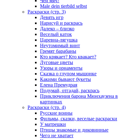
Чей мяч?
Male dein tierbild selbst
Раскраски (стр. 3)
Девять игр
Нарисуй и раскрась
Далеко – близко
Веселый каток
Царевна-лягушка
Неутомимый винт
Гремят барабаны
Кто крякает? Кто квакает?
Луговые цветы
Узоры и орнаменты
Сказка о глупом мышонке
Какими бывают букеты
Елена Премудрая
Подумай, отгадай, раскрась
Приключения барона Мюнхаузена в
картинках
Раскраски (стр. 4)
Русские воины
Фильмы, сказки, веселые раскраски
У матрешки
Птицы знакомые и диковинные
Чего не хватает