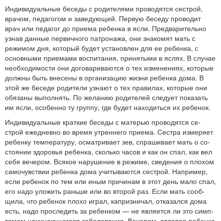
Индивидуальные беседы с родителями про­водятся сестрой,
врачом, педагогом и заведующей. Первую бе­седу проводит
врач или педагог до приема ребенка в ясли. Пред­варительно
узнав данные первичного патронажа, они знакомят мать с
режимом дня, который будет установлен для ее ребенка, с
основными приемами воспитания, принятыми в яслях. В слу­чае
необходимости они договариваются о тех изменениях, кото­рые
должны быть внесены в организацию жизни ребенка дома. В
этой же беседе родители узнают о тех правилах, которые они
обязаны выполнять. По желанию родителей следует показать
им ясли, особенно ту группу, где будет находиться их ребенок.
Индивидуальные краткие беседы с матерью проводятся се­
строй ежедневно во время утреннего приема. Сестра измеряет
ребенку температуру, осматривает зев, спрашивает мать о со­
стоянии здоровья ребенка, сколько часов и как он спал, как вел
себя вечером. Всякое нарушение в режиме, сведения о плохом
самочувствии ребенка дома учитываются сестрой. Например,
если ребенок по тем или иным причинам в этот день мало спал,
его надо уложить раньше или во второй раз. Если мать сооб­
щила, что ребенок плохо играл, капризничал, отказался дома
есть, надо проследить за ребенком — не является ли это симп­
томом начинающегося заболевания. Вечером, отдавая ребенка