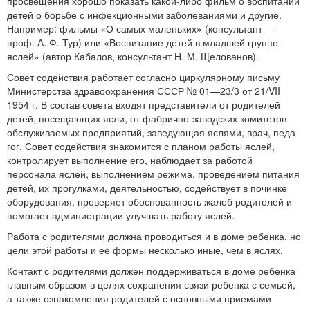
просвещения хорошо показать какой-либо фильм о воспитании
детей о борьбе с инфекционными заболеваниями и другие.
Например: фильмы «О самых маленьких» (консультант —
проф. А. Ф. Тур) или «Воспитание детей в младшей группе
яслей» (автор Кабалов, консультант Н. М. Щелованов).
Совет содействия работает согласно циркулярному письму
Министерства здравоохранения СССР № 01—23/3 от 21/VII
1954 г. В состав совета входят представители от родите­лей
детей, посещающих ясли, от фабрично-заводских комитетов
обслуживаемых предприятий, заведующая яслями, врач, педа­
гог. Совет содействия знакомится с планом работы яслей,
контролирует выполнение его, наблюдает за работой
персонала яслей, выполнением режима, проведением питания
детей, их прогулками, деятельностью, содействует в починке
оборудова­ния, проверяет обоснованность жалоб родителей и
помогает ад­министрации улучшать работу яслей.
Работа с родителями должна проводиться и в доме ребенка, но
цели этой работы и ее формы несколько иные, чем в яслях.
Контакт с родителями должен поддерживаться в доме ре­бенка
главным образом в целях сохранения связи ребенка с семьей,
а также ознакомления родителей с основными прие­мами