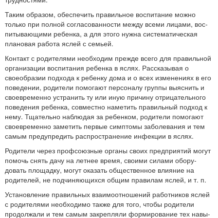
Таким образом, обеспечить правильное воспитание можно
только при полной согласованности между всеми лицами, вос­
питывающими ребенка, а для этого нужна систематическая
плановая работа яслей с семьей.
Контакт с родителями необходим прежде всего для правиль­ной
организации воспитания ребенка в яслях. Рассказывая о
своеобразии подхода к ребенку дома и о всех изменениях в его
поведении, родители помогают персоналу группы выяснить и
своевременно устранить ту или иную причину отрицательного
поведения ребенка, совместно наметить правильный подход к
нему. Тщательно наблюдая за ребенком, родители помогают
своевременно заметить первые симптомы заболевания и тем
самым предупредить распространение инфекции в яслях.
Родители через профсоюзные органы своих предприятий мо­гут
помочь снять дачу на летнее время, своими силами обору­
довать площадку, могут оказать общественное влияние на
роди­телей, не подчиняющихся общим правилам яслей, и т. п.
Установление правильных взаимоотношений работников яс­лей
с родителями необходимо также для того, чтобы родители
продолжали и тем самым закрепляли формирование тех навы­