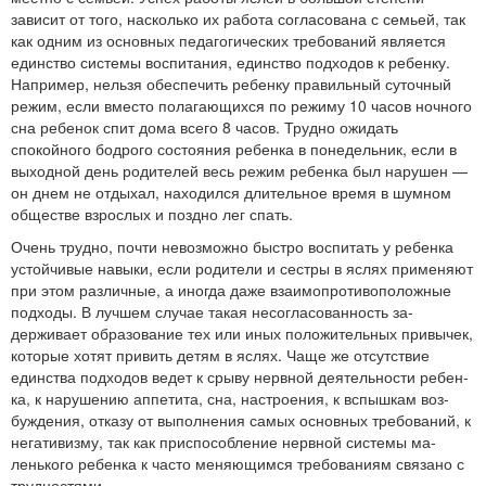
зависит от того, насколько их работа согласована с семьей, так
как одним из основных педагогических требований является
един­ство системы воспитания, единство подходов к ребенку.
Напри­мер, нельзя обеспечить ребенку правильный суточный
режим, если вместо полагающихся по режиму 10 часов ночного
сна ре­бенок спит дома всего 8 часов. Трудно ожидать
спокойного бод­рого состояния ребенка в понедельник, если в
выходной день родителей весь режим ребенка был нарушен —
он днем не от­дыхал, находился длительное время в шумном
обществе взрос­лых и поздно лег спать.
Очень трудно, почти невозможно быстро воспитать у ребен­ка
устойчивые навыки, если родители и сестры в яслях приме­няют
при этом различные, а иногда даже взаимопротивоположные
подходы. В лучшем случае такая несогласованность за­
держивает образование тех или иных положительных привычек,
которые хотят привить детям в яслях. Чаще же отсутствие
единства подходов ведет к срыву нервной деятельности ребен­
ка, к нарушению аппетита, сна, настроения, к вспышкам воз­
буждения, отказу от выполнения самых основных требований, к
негативизму, так как приспособление нервной системы ма­
ленького ребенка к часто меняющимся требованиям связано с
трудностями.