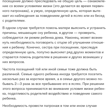
посещение должно преследовать не общую цель — ознакомле­
ние со всеми условиями жизни (это делается во время первич­
ного патронажа), а узкую, определенную цель, которая выте­
кает из наблюдения за поведением детей в яслях или из бесед
с родителями.
В одном случае требуется помочь матери выяснить и устра­нить
причины, мешающие сну ребенка, в другом — проверить,
соблюдается ли режим ребенка дома. Наконец, может возник­
нуть необходимость поговорить с отцом об улучшении отноше­
ния к ребенку. Конечно, сестра при посещении, преследуя
опре­деленную цель, попутно выясняет ряд других моментов и
ста­рается помочь родителям в решении и других возникших у
них вопросов.
Частота посещений той или иной семьи тоже должна быть
различной. Семью одного ребенка иногда требуется посетить
несколько раз за короткое время, а в семье другого можно по­
бывать 2—3 раза за все пребывание его в яслях. При решении
этого вопроса принимаются во внимание условия жизни ребен­
ка, податливость родителей воздействию и поведение самого
ребенка.
Необходимость провести патронаж в том или ином случае