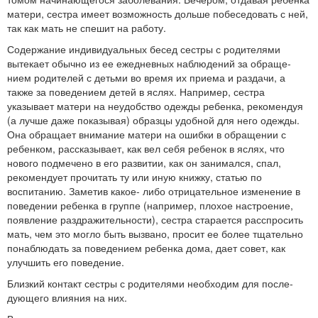
матери, сестра имеет возможность дольше побеседовать с ней,
так как мать не спешит на работу.
Содержание индивидуальных бесед сестры с родителями
вытекает обычно из ее ежедневных наблюдений за обраще­
нием родителей с детьми во время их приема и раздачи, а
также за поведением детей в яслях. Например, сестра
указывает ма­тери на неудобство одежды ребенка, рекомендуя
(а лучше даже показывая) образцы удобной для него одежды.
Она обращает внимание матери на ошибки в обращении с
ребенком, расска­зывает, как вел себя ребенок в яслях, что
нового подмечено в его развитии, как он занимался, спал,
рекомендует прочитать ту или иную книжку, статью по
воспитанию. Заметив какое- либо отрицательное изменение в
поведении ребенка в группе (например, плохое настроение,
появление раздражительности), сестра старается расспросить
мать, чем это могло быть вызвано, просит ее более тщательно
понаблюдать за поведением ребенка дома, дает совет, как
улучшить его поведение.
Близкий контакт сестры с родителями необходим для после­
дующего влияния на них.