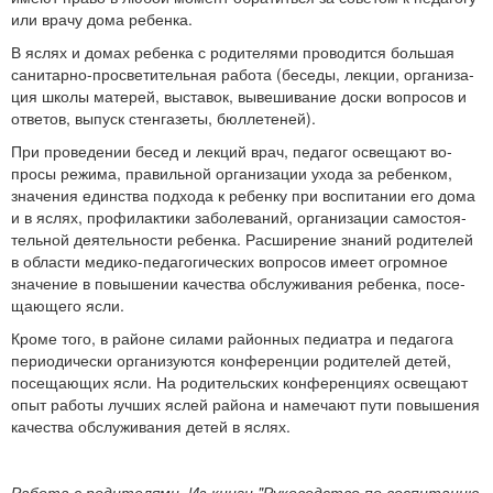
или врачу дома ребенка.
В яслях и домах ребенка с родителями проводится большая
санитарно-просветительная работа (беседы, лекции, организа­
ция школы матерей, выставок, вывешивание доски вопросов и
ответов, выпуск стенгазеты, бюллетеней).
При проведении бесед и лекций врач, педагог освещают во­
просы режима, правильной организации ухода за ребенком,
значения единства подхода к ребенку при воспитании его дома
и в яслях, профилактики заболеваний, организации самостоя­
тельной деятельности ребенка. Расширение знаний родителей
в области медико-педагогических вопросов имеет огромное
значение в повышении качества обслуживания ребенка, посе­
щающего ясли.
Кроме того, в районе силами районных педиатра и педагога
периодически организуются конференции родителей детей,
посе­щающих ясли. На родительских конференциях освещают
опыт работы лучших яслей района и намечают пути повышения
ка­чества обслуживания детей в яслях.
Работа с родителями. Из книги "Руководство по воспитанию