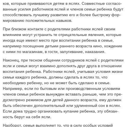
ков, которые прививаются детям в яслях. Совместные согласо­
ванные усилия работников яслей и членов семьи ребенка будут
способствовать лучшему развитию его и более быстрому фор­
мированию положительных навыков.
При близком контакте с родителями работники яслей сво­им
влиянием могут устранить те отрицательные явления, кото­рые
иногда еще имеют место при воспитании ребенка в семье,
например посещение детьми раннего возраста кино, хождение
с ними по магазинам, в гости, запугивание, наказания.
Наконец, при тесном общении сотрудников яслей с роди­телями
ясли и семья могут взаимно дополнять друг друга в от­ношении
воспитания ребенка. Работники яслей, учитывая усло­вия жизни
семьи каждого ребенка, должны сделать в яслях то, что
необходимо ребенку, но не может быть сделано в семье.
Например, если по бытовым или производственным условиям
членов семьи ребенок вынужден вставать раньше, чем это пре­
дусмотрено режимом для детей данного возраста, ему должен
быть обеспечен дополнительный или удлиненный сон в яслях.
Если дома трудно организовать купание ребенка, эту обязан­
ность берут на себя ясли.
Наоборот, семья выполняет то, что в силу особых условий