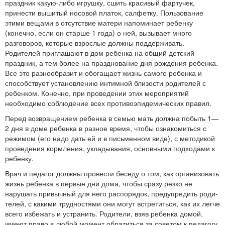
праздник какую-либо игрушку, сшить красивый фартучек,
принести вышитый носовой платок, салфетку. Пользование
этими вещами в отсутствие матери напоминает ребенку
(конечно, если он старше 1 года) о ней, вызывает много
разговоров, которые взрослые должны поддерживать.
Родителей приглашают в дом ребенка на общий детский
праздник, а тем более на праздно­вание дня рождения ребенка.
Все это разнообразит и обогащает жизнь самого ребенка и
способствует установлению интимной близости родителей с
ребенком. Конечно, при проведении этих мероприятий
необходимо соблюдение всех противоэпидемиче­ских правил.
Перед возвращением ребенка в семью мать должна побыть 1—
2 дня в доме ребенка в разное время, чтобы ознакомиться с
режимом (его надо дать ей и в письменном виде), с методикой
проведения кормления, укладывания, основными подходами к
ребенку.
Врач и педагог должны провести беседу о том, как органи­зовать
жизнь ребенка в первые дни дома, чтобы сразу резко не
нарушать привычный для него распорядок, предупредить роди­
телей, с какими трудностями они могут встретиться, как их лег­че
всего избежать и устранить. Родители, взяв ребенка домой,
имеют право в любой момент обратиться за советом к педагогу