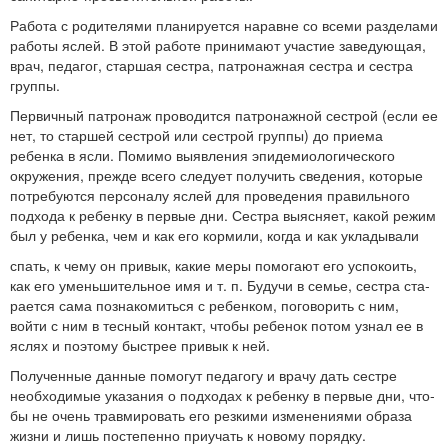
Работа с родителями планируется наравне со всеми разде­лами
работы яслей. В этой работе принимают участие заведую­щая,
врач, педагог, старшая сестра, патронажная сестра и се­стра
группы.
Первичный патронаж проводится патронажной се­строй (если ее
нет, то старшей сестрой или сестрой группы) до приема
ребенка в ясли. Помимо выявления эпидемиологическо­го
окружения, прежде всего следует получить сведения, которые
потребуются персоналу яслей для проведения правильного
под­хода к ребенку в первые дни. Сестра выясняет, какой режим
был у ребенка, чем и как его кормили, когда и как укладывали
спать, к чему он привык, какие меры помогают его успокоить,
как его уменьшительное имя и т. п. Будучи в семье, сестра ста­
рается сама познакомиться с ребенком, поговорить с ним,
войти с ним в тесный контакт, чтобы ребенок потом узнал ее в
яслях и поэтому быстрее привык к ней.
Полученные данные помогут педагогу и врачу дать сестре
необходимые указания о подходах к ребенку в первые дни, что­
бы не очень травмировать его резкими изменениями образа
жизни и лишь постепенно приучать к новому порядку.