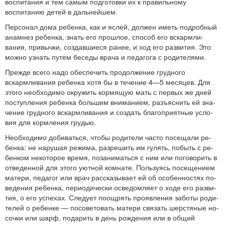
воспитания и тем самым подготовки их к правильному
воспитанию детей в дальнейшем.
Персонал дома ребенка, как и яслей, должен иметь подроб­ный
анамнез ребенка, знать его прошлое, способ его вскармли­
вания, привычки, создавшиеся ранее, и ход его развития. Это
можно узнать путем беседы врача и педагога с родите­лями.
Прежде всего надо обеспечить продолжение грудного
вскармливания ребенка хотя бы в течение 4—5 месяцев. Для
этого необходимо окружить кормящую мать с первых же дней
поступления ребенка большим вниманием, разъяснить ей зна­
чение грудного вскармливания и создать благоприятные усло­
вия для кормления грудью.
Необходимо добиваться, чтобы родители часто посещали ре­
бенка: не нарушая режима, разрешить им гулять, побыть с ре­
бенком некоторое время, позаниматься с ним или поговорить в
отведенной для этого уютной комнате. Пользуясь посещением
матери, педагог или врач рассказывает ей об особенностях по­
ведения ребенка, периодически осведомляет о ходе его разви­
тия, о его успехах. Следует поощрять проявления заботы роди­
телей о ребенке — посоветовать матери связать шерстяные но­
сочки или шарф, подарить в день рождения или в общий