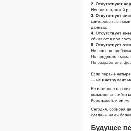
2. Отсутствуют но
Непонятно, какой ре
3. Отсутствует си
критериев тысячами
данным.
4. Отсутствует вн
сбываются при посту
5. Отсутствует отв
Не решена проблема
Не предложен механи
Не разработаны фор
Если первые четыре
— не инструмент м
Ее истинное назнач
возможность гибко 
Коротковой, и ей же
Сегодня, собирая д
сделаны нами более 
Будущее пе