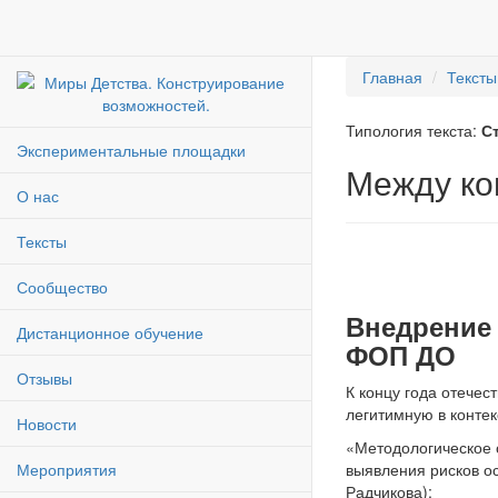
Главная
Тексты
Типология текста:
С
Экспериментальные площадки
Между ко
О нас
Тексты
Сообщество
Внедрение 
Дистанционное обучение
ФОП ДО
Отзывы
К концу года отече
легитимную в контек
Новости
«Методологическое 
Мероприятия
выявления рисков ос
Радчикова);