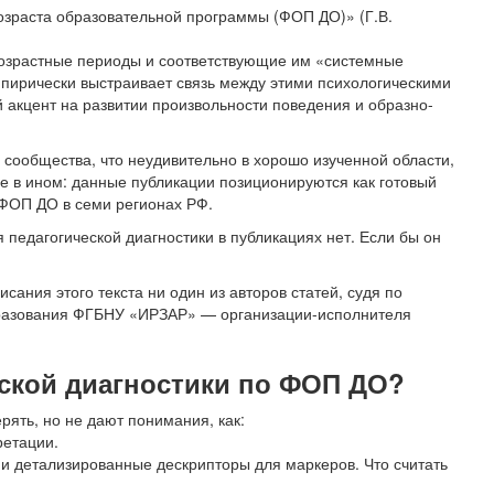
озраста образовательной программы (ФОП ДО)» (Г.В.
 возрастные периоды и соответствующие им «системные
мпирически выстраивает связь между этими психологическими
акцент на развитии произвольности поведения и образно-
 сообщества, что неудивительно в хорошо изученной области,
ие в ином: данные публикации позиционируются как готовый
 ФОП ДО в семи регионах РФ.
педагогической диагностики в публикациях нет. Если бы он
ания этого текста ни один из авторов статей, судя по
бразования ФГБНУ «ИРЗАР» — организации-исполнителя
ской диагностики по ФОП ДО?
рять, но не дают понимания, как:
ретации.
и детализированные дескрипторы для маркеров. Что считать