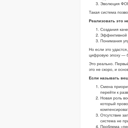
Эволюция ФОП 
Такая система позв
Реализовать это н
Создания каче
Эффективной 
Понимания упр
Но если это удастс
цифровую эпоху — 
Это реально. Первы
это не скоро, и осн
Если называть вещ
Смена приорит
перейти к раз
Новая роль во
который прово
компенсироват
Отсутствие за
система не пр
Проблема «пер