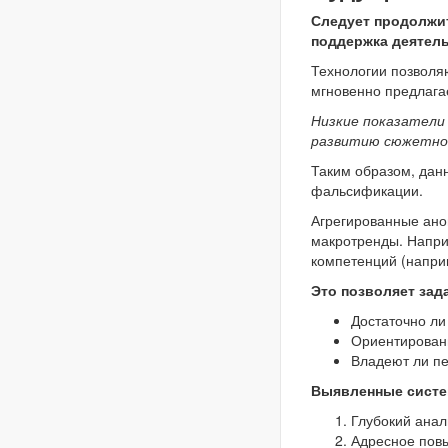
Следует продолжит
поддержка деятель
Технологии позволя
мгновенно предлага
Низкие показатели
развитию сюжетно
Таким образом, дан
фальсификации.
Агрегированные ано
макротренды. Напри
компетенций (наприм
Это позволяет зад
Достаточно ли
Ориентирован
Владеют ли п
Выявленные систе
Глубокий анал
Адресное пов