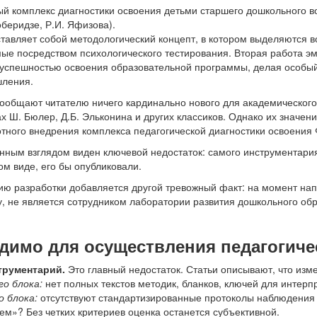
 комплекс диагностики освоения детьми старшего дошкольного в
оберидзе, Р.И. Яфизова).
ставляет собой методологический концепт, в котором выделяются
мые посредством психологического тестирования. Вторая работа э
 успешностью освоения образовательной программы, делая особый 
шления.
сообщают читателю ничего кардинально нового для академического
х Ш. Бюлер, Д.Б. Эльконина и других классиков. Однако их значен
тного внедрения комплекса педагогической диагностики освоения
ным взглядом виден ключевой недостаток: самого инструментария 
ом виде, его бы опубликовали.
ю разработки добавляется другой тревожный факт: на момент напис
, не является сотрудником лаборатории развития дошкольного о
димо для осуществления педагогиче
трументарий.
Это главный недостаток. Статьи описывают, что изме
го блока:
нет полных текстов методик, бланков, ключей для интерп
о блока:
отсутствуют стандартизированные протоколы наблюдения 
м»? Без четких критериев оценка останется субъективной.