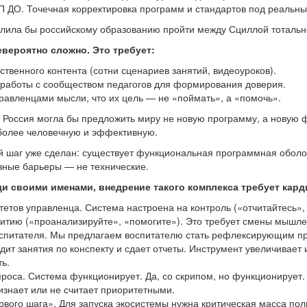
ДО. Точечная корректировка программ и стандартов под реальные
олила бы российскому образованию пройти между Сциллой тотально
евероятно сложно. Это требует:
ственного контента (сотни сценариев занятий, видеоуроков).
работы с сообществом педагогов для формирования доверия.
авленцами мысли, что их цель — не «поймать», а «помочь».
я, Россия могла бы предложить миру не новую программу, а нову
более человечную и эффективную.
й шаг уже сделан: существует функциональная программная оболоч
овные барьеры — не технические.
и своими именами, внедрение такого комплекса требует карди
етов управленца. Система настроена на контроль («отчитайтесь»,
витию («проанализируйте», «помогите»). Это требует смены мышле
спитателя. Мы предлагаем воспитателю стать рефлексирующим пр
дит занятия по конспекту и сдает отчеты. Инструмент увеличивает 
ь.
проса. Система функционирует. Да, со скрипом, но функционирует
изнает или не считает приоритетными.
вого шага». Для запуска экосистемы нужна критическая масса поль