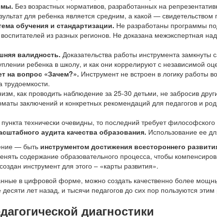
рмы.
Без возрастных нормативов, разработанных на репрезентатив
зультат для ребенка является средним, а какой — свидетельством 
стема обучения и стандартизации.
Не разработаны программы под
 воспитателей из разных регионов. Не доказана межэкспертная на
ешняя валидность.
Доказательства работы инструмента замкнуты с
плении ребенка в школу, и как они коррелируют с независимой оц
ет на вопрос «Зачем?».
Инструмент не встроен в логику работы в
 трудоемкости.
зм, как проводить наблюдение за 25-30 детьми, не забросив друг
маты заключений и конкретных рекомендаций для педагогов и роди
 пункта технически очевидны, то последний требует философского
асштабного аудита качества образования.
Использование ее дл
ение — быть
инструментом достижения всестороннего развити
менять содержание образовательного процесса, чтобы компенсиро
 создан инструмент для этого – «карты развития».
анные в цифровой форме, можно создать качественно более мощн
десяти лет назад, и тысячи педагогов до сих пор пользуются этим
дагогической диагностики