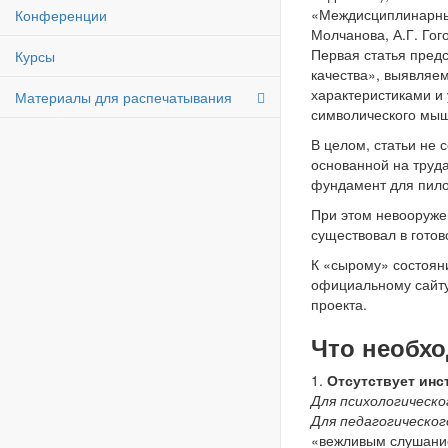
«Междисциплинарный
Конференции
Молчанова, А.Г. Гог
Первая статья пред
Курсы
качества», выявляе
характеристиками и
Материалы для распечатывания
символического мы
В целом, статьи не 
основанной на труда
фундамент для пило
При этом невооружен
существовал в готов
К «сырому» состояни
официальному сайту
проекта.
Что необхо
1.
Отсутствует инс
Для психологическо
Для педагогическог
«вежливым слушание