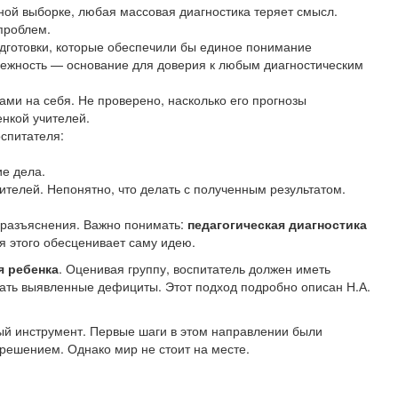
ной выборке, любая массовая диагностика теряет смысл.
проблем.
готовки, которые обеспечили бы единое понимание
дежность — основание для доверия к любым диагностическим
ами на себя. Не проверено, насколько его прогнозы
енкой учителей.
оспитателя:
ие дела.
телей. Непонятно, что делать с полученным результатом.
 разъяснения. Важно понимать:
педагогическая диагностика
я этого обесценивает саму идею.
я ребенка
. Оценивая группу, воспитатель должен иметь
вать выявленные дефициты. Этот подход подробно описан Н.А.
ый инструмент. Первые шаги в этом направлении были
 решением. Однако мир не стоит на месте.