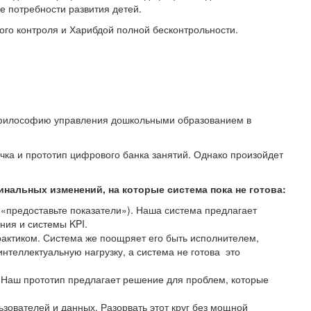
 потребности развития детей.
го контроля и Харибдой полной бесконтрольности.
ю философию управления дошкольными образованием в
ка и прототип цифрового банка занятий. Однако произойдет
нальных изменений, на которые система пока не готова:
 «предоставьте показатели»). Наша система предлагает
ния и системы KPI.
актиком. Система же поощряет его быть исполнителем,
интеллектуальную нагрузку, а система не готова это
. Наш прототип предлагает решение для проблем, которые
зователей и данных. Разорвать этот круг без мощной