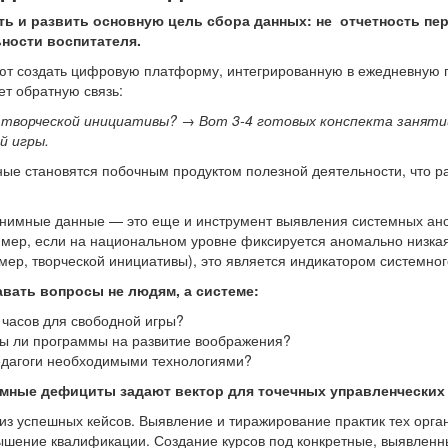
ь и развить основную цель сбора данных: не отчетность пе
ности воспитателя.
ют создать цифровую платформу, интегрированную в ежедневную 
ет обратную связь:
 творческой инициативы? → Вот 3-4 готовых конспекта занятий
й игры.
ные становятся побочным продуктом полезной деятельности, что р
нимные данные — это еще и инструмент выявления системных ано
мер, если на национальном уровне фиксируется аномально низкая
ер, творческой инициативы), это является индикатором системног
авать вопросы не людям, а системе:
 часов для свободной игры?
ы ли программы на развитие воображения?
едагоги необходимыми технологиями?
мные дефициты задают вектор для точечных управленческих
из успешных кейсов. Выявление и тиражирование практик тех орган
ышение квалификации. Создание курсов под конкретные, выявлен