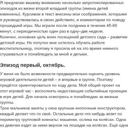
Я предлагаю вашему вниманию несколько запротоколированных
эпизодов из жизни второй младшей группы (имена детей
изменены). Курсивом в текст внесены мои соображения, которыми
я руководствовалась в своих действиях, и комментарии по поводу
прошедшей игры. Мы играли после полдника в течение 45-60
минут, с периодичностью один раз в одну–две недели.
Конечно, основная цель моих посещений детского сада – развитие
детской игры. Но попутно мне хотелось обучить работе
воспитательницу, поэтому я просила её на это время немного
стушеваться и понаблюдать за мной и детьми.
Эпизод первый, октябрь.
У меня не было возможности предварительно оценить уровень
игровой деятельности детей – я впервые в группе. Поэтому
придётся ориентироваться по ходу дела. Мой общий проект на
этот игровой час - восполнять недостающие событийные проекции
в игре детей. Для начала осмотрюсь и понаблюдаю за жизнью
группы.
Трое мальчиков заняты у окна крупным кнопочным конструктором,
каждый делает что-то своё. Остальные дети что-нибудь возят по
периметру групповой комнаты: машинки, ослика на колёсах. Одна
из девочек ездит за ними верхом на лошадке на колёсах. Ещё одна