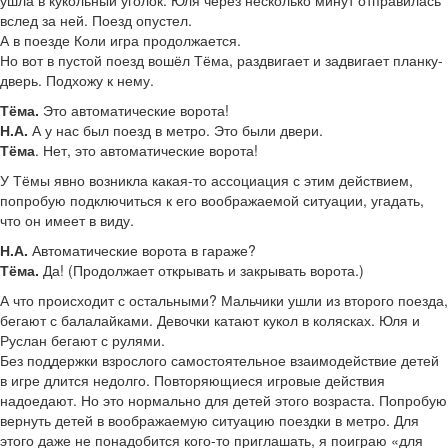
ушла в кукольный уголок. Юля через несколько минут отправилась
вслед за ней. Поезд опустел.
А в поезде Коли игра продолжается.
Но вот в пустой поезд вошёл Тёма, раздвигает и задвигает планку-
дверь. Подхожу к нему.
Тёма.
Это автоматические ворота!
Н.А.
А у нас был поезд в метро. Это были двери.
Тёма
. Нет, это автоматические ворота!
У Тёмы явно возникла какая-то ассоциация с этим действием,
попробую подключиться к его воображаемой ситуации, угадать,
что он имеет в виду.
Н.А.
Автоматические ворота в гараже?
Тёма.
Да! (Продолжает открывать и закрывать ворота.)
А что происходит с остальными? Мальчики ушли из второго поезда,
бегают с балалайками. Девочки катают кукол в колясках. Юля и
Руслан бегают с рулями.
Без поддержки взрослого самостоятельное взаимодействие детей
в игре длится недолго. Повторяющиеся игровые действия
надоедают. Но это нормально для детей этого возраста. Попробую
вернуть детей в воображаемую ситуацию поездки в метро. Для
этого даже не понадобится кого-то приглашать, я поиграю «для