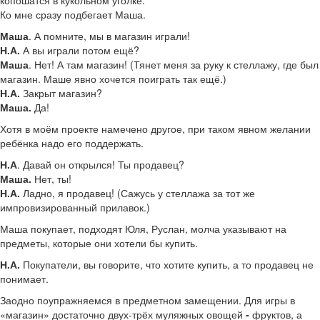
копошатся в кукольном уголке.
Ко мне сразу подбегает Маша.
Маша
. А помните, мы в магазин играли!
Н.А.
А вы играли потом ещё?
Маша
. Нет! А там магазин! (Тянет меня за руку к стеллажу, где был
магазин. Маше явно хочется поиграть так ещё.)
Н.А.
Закрыт магазин?
Маша.
Да!
Хотя в моём проекте намечено другое, при таком явном желании
ребёнка надо его поддержать.
Н.А
. Давай он открылся! Ты продавец?
Маша.
Нет, ты!
Н.А.
Ладно, я продавец! (Сажусь у стеллажа за тот же
импровизированный прилавок.)
Маша покупает, подходят Юля, Руслан, молча указывают на
предметы, которые они хотели бы купить.
Н.А.
Покупатели, вы говорите, что хотите купить, а то продавец не
понимает.
Заодно поупражняемся в предметном замещении. Для игры в
«магазин» достаточно двух-трёх муляжных овощей
-
фруктов, а