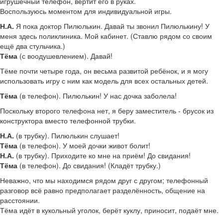
игрушечный телефон, вертит его в руках.
Воспользуюсь моментом для индивидуальной игры.
Н.А.
Я пока доктор Пилюлькин. Давай ты звонил Пилюлькину! У
меня здесь поликлиника. Мой кабинет. (Ставлю рядом со своим
ещё два стульчика.)
Тёма
(с воодушевлением). Давай!
Тёме почти четыре года, он весьма развитой ребёнок, и я могу
использовать игру с ним как модель для всех остальных детей.
Тёма
(в телефон). Пилюлькин! У нас дочка заболела!
Поскольку второго телефона нет, я беру заместитель - брусок из
конструктора вместо телефонной трубки.
Н.А.
(в трубку). Пилюлькин слушает!
Тёма
(в телефон). У моей дочки живот болит!
Н.А.
(в трубку). Приходите ко мне на приём! До свидания!
Тёма
(в телефон). До свидания! (Кладёт трубку.)
Неважно, что мы находимся рядом друг с другом; телефонный
разговор всё равно предполагает разделённость, общение на
расстоянии.
Тёма идёт в кукольный уголок, берёт куклу, приносит, подаёт мне.