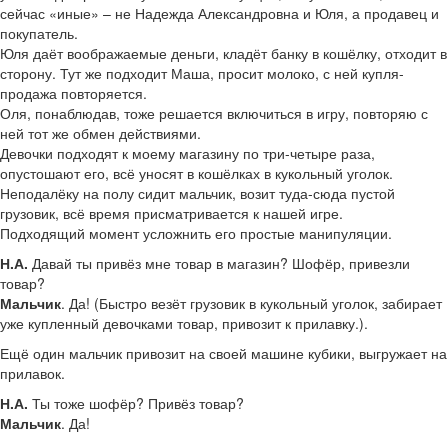
сейчас «иные» – не Надежда Александровна и Юля, а продавец и
покупатель.
Юля даёт воображаемые деньги, кладёт банку в кошёлку, отходит в
сторону. Тут же подходит Маша, просит молоко, с ней купля-
продажа повторяется.
Оля, понаблюдав, тоже решается включиться в игру, повторяю с
ней тот же обмен действиями.
Девочки подходят к моему магазину по три-четыре раза,
опустошают его, всё уносят в кошёлках в кукольный уголок.
Неподалёку на полу сидит мальчик, возит туда-сюда пустой
грузовик, всё время присматривается к нашей игре.
Подходящий момент усложнить его простые манипуляции.
Н.А.
Давай ты привёз мне товар в магазин? Шофёр, привезли
товар?
Мальчик
. Да! (Быстро везёт грузовик в кукольный уголок, забирает
уже купленный девочками товар, привозит к прилавку.).
Ещё один мальчик привозит на своей машине кубики, выгружает на
прилавок.
Н.А.
Ты тоже шофёр? Привёз товар?
Мальчик
. Да!