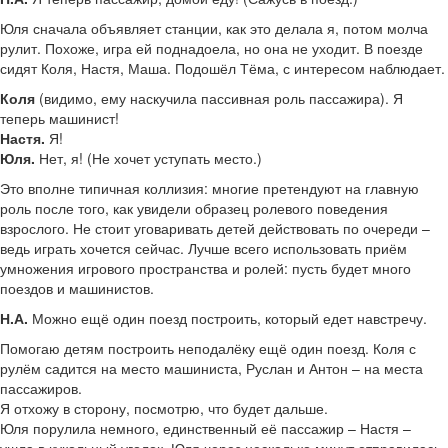
Юля сначала объявляет станции, как это делала я, потом молча
рулит. Похоже, игра ей поднадоела, но она не уходит. В поезде
сидят Коля, Настя, Маша. Подошёл Тёма, с интересом наблюдает.
Коля
(видимо, ему наскучила пассивная роль пассажира). Я
теперь машинист!
Настя.
Я!
Юля.
Нет, я! (Не хочет уступать место.)
Это вполне типичная коллизия: многие претендуют на главную
роль после того, как увидели образец ролевого поведения
взрослого. Не стоит уговаривать детей действовать по очереди –
ведь играть хочется сейчас. Лучше всего использовать приём
умножения игрового пространства и ролей: пусть будет много
поездов и машинистов.
Н.А.
Можно ещё один поезд построить, который едет навстречу.
Помогаю детям построить неподалёку ещё один поезд. Коля с
рулём садится на место машиниста, Руслан и Антон – на места
пассажиров.
Я отхожу в сторону, посмотрю, что будет дальше.
Юля порулила немного, единственный её пассажир – Настя –