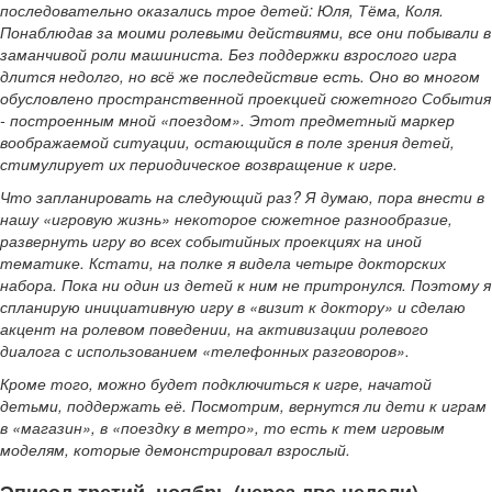
последовательно оказались трое детей: Юля, Тёма, Коля.
Понаблюдав за моими ролевыми действиями, все они побывали в
заманчивой роли машиниста. Без поддержки взрослого игра
длится недолго, но всё же последействие есть. Оно во многом
обусловлено пространственной проекцией сюжетного События
- построенным мной «поездом». Этот предметный маркер
воображаемой ситуации, остающийся в поле зрения детей,
стимулирует их периодическое возвращение к игре.
Что запланировать на следующий раз? Я думаю, пора внести в
нашу «игровую жизнь» некоторое сюжетное разнообразие,
развернуть игру во всех событийных проекциях на иной
тематике. Кстати, на полке я видела четыре докторских
набора. Пока ни один из детей к ним не притронулся. Поэтому я
спланирую инициативную игру в «визит к доктору» и сделаю
акцент на ролевом поведении, на активизации ролевого
диалога с использованием «телефонных разговоров».
Кроме того, можно будет подключиться к игре, начатой
детьми, поддержать её. Посмотрим, вернутся ли дети к играм
в «магазин», в «поездку в метро», то есть к тем игровым
моделям, которые демонстрировал взрослый.