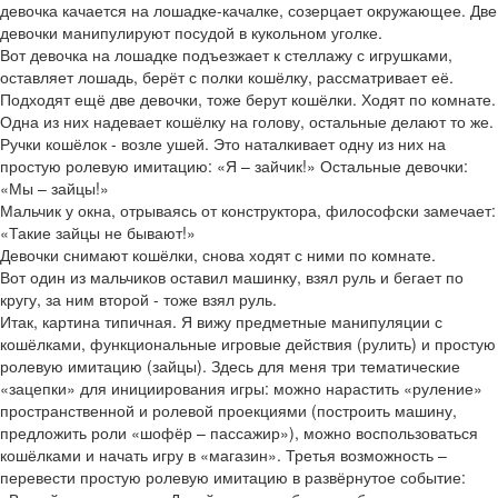
девочка качается на лошадке-качалке, созерцает окружающее. Две
девочки манипулируют посудой в кукольном уголке.
Вот девочка на лошадке подъезжает к стеллажу с игрушками,
оставляет лошадь, берёт с полки кошёлку, рассматривает её.
Подходят ещё две девочки, тоже берут кошёлки. Ходят по комнате.
Одна из них надевает кошёлку на голову, остальные делают то же.
Ручки кошёлок - возле ушей. Это наталкивает одну из них на
простую ролевую имитацию: «Я – зайчик!» Остальные девочки:
«Мы – зайцы!»
Мальчик у окна, отрываясь от конструктора, философски замечает:
«Такие зайцы не бывают!»
Девочки снимают кошёлки, снова ходят с ними по комнате.
Вот один из мальчиков оставил машинку, взял руль и бегает по
кругу, за ним второй - тоже взял руль.
Итак, картина типичная. Я вижу предметные манипуляции с
кошёлками, функциональные игровые действия (рулить) и простую
ролевую имитацию (зайцы). Здесь для меня три тематические
«зацепки» для инициирования игры: можно нарастить «руление»
пространственной и ролевой проекциями (построить машину,
предложить роли «шофёр – пассажир»), можно воспользоваться
кошёлками и начать игру в «магазин». Третья возможность –
перевести простую ролевую имитацию в развёрнутое событие: