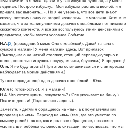
«Вы зайчики, а я лиса. Давайте у вас избушка лубяная, а у меня
ледяная. Построю избушку... Моя избушка растаяла весной, и я
пришла вас выгонять...». Но я не уверена, что все дети знают
сказку, поэтому начну со второй «зацепки» – с магазина. Хотя мне
кажется, что за манипуляциями девочек с кошёлками нет никакого
сюжетного контекста, я всё же воспользуюсь этими действиями с
предметом, чтобы ввести условное Событие.
Н.А
.
[2]
(проходящей мимо Оле с кошёлкой). Давай ты шла с
сумкой в магазин! У меня магазин здесь. Вот прилавок.
(Выкладываю на низкий стеллаж, стоящий перпендикулярно к
стене, несколько игрушек: посуду, мячики, брусочки.) Я продавец!
Оля.
Я не буду играть! (При этом останавливается и с интересом
наблюдает за моими действиями.).
Тут же подходит ещё одна девочка с кошёлкой – Юля.
Юля
(с готовностью). Я в магазин!
Н.А.
Что хотите купить, покупатель? (Юля указывает на банку.)
Платите деньги! (Подставляю ладонь.).
Заметьте, к детям я обращаюсь на «ты», а к покупателям как
продавец на «вы». Переход на «вы» (там, где это уместно по
смыслу ролей) так же, как и ролевое обращение, позволяет
усилить для ребёнка условность ситуации, почувствовать, что мы