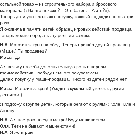
остальной товар – из строительного набора и бросового
материала («На что похоже? – Это батон. – А это?»).
Теперь дети уже называют покупку, каждый подходит по два-три
раза.
Я оживила в памяти детей образец игровых действий продавца,
теперь можно передать эту роль им самим.
Н.А
. Магазин закрыт на обед. Теперь пришёл другой продавец.
(Маше.) Ты продавец?
Маша
. Да!
А я возьму на себя дополнительную роль в парном
взаимодействии - побуду немного покупателем.
Делаю покупку у Маши-продавца. Никого из детей рядом нет.
Маша
. Магазин закрыт! (Уходит в кукольный уголок к другим
девочкам.).
Я подхожу к группе детей, которые бегают с рулями: Коле, Оле и
Антону.
Н.А
. А я построю поезд в метро! Буду машинистом!
Оля
. Тёти не бывают машинистами!
Н.А.
Я же играю!