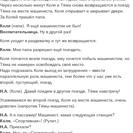
Через несколько минут Коля и Тёма снова возвращаются в поезд:
Тёма на месте машиниста, Коля открывает и закрывает двери.
За Колей пришёл папа.
Коля
(папе). Я ещё машинистом не был!
Воспитательница.
Ну в другой раз!
Коля уходит в раздевалку и тут же возвращается.
Коля.
Мне папа разрешил ещё поездить.
Коля топчется возле поезда, ему хочется побыть машинистом, но
Тёма не намерен освобождать своё место.
Надо подсказать Коле выход из затруднения – ввести
параллельную роль машиниста, тем более что у нас уже есть
второй, пустующий, поезд.
Н.А.
(Коле). Давай поедем в другом поезде, Тёме навстречу!
Усаживаемся во второй поезд, Коля на месте машиниста, очень
доволен (напротив Тёмы-машиниста).
Н.А.
А я пассажир! Машинист, какая следующая станция?
Коля.
«Спортивная»! (Рулит.)
Н.А.
Приехали?
Коля.
Нет, до «Спортивной» далеко!