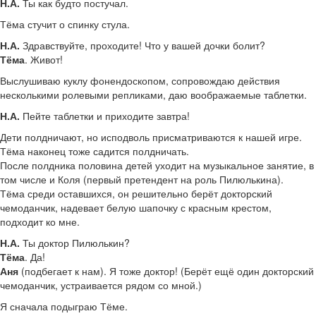
Н.А.
Ты как будто постучал.
Тёма стучит о спинку стула.
Н.А.
Здравствуйте, проходите! Что у вашей дочки болит?
Тёма
. Живот!
Выслушиваю куклу фонендоскопом, сопровождаю действия
несколькими ролевыми репликами, даю воображаемые таблетки.
Н.А.
Пейте таблетки и приходите завтра!
Дети полдничают, но исподволь присматриваются к нашей игре.
Тёма наконец тоже садится полдничать.
После полдника половина детей уходит на музыкальное занятие, в
том числе и Коля (первый претендент на роль Пилюлькина).
Тёма среди оставшихся, он решительно берёт докторский
чемоданчик, надевает белую шапочку с красным крестом,
подходит ко мне.
Н.А.
Ты доктор Пилюлькин?
Тёма
. Да!
Аня
(подбегает к нам). Я тоже доктор! (Берёт ещё один докторский
чемоданчик, устраивается рядом со мной.)
Я сначала подыграю Тёме.