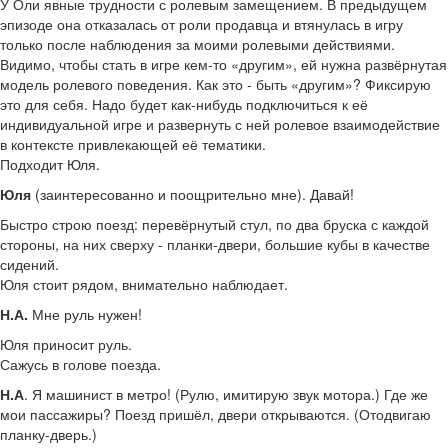
У Оли явные трудности с ролевым замещением. В предыдущем
эпизоде она отказалась от роли продавца и втянулась в игру
только после наблюдения за моими ролевыми действиями.
Видимо, чтобы стать в игре кем-то «другим», ей нужна развёрнутая
модель ролевого поведения. Как это - быть «другим»? Фиксирую
это для себя. Надо будет как-нибудь подключиться к её
индивидуальной игре и развернуть с ней ролевое взаимодействие
в контексте привлекающей её тематики.
Подходит Юля.
Юля
(заинтересованно и поощрительно мне). Давай!
Быстро строю поезд: перевёрнутый стул, по два бруска с каждой
стороны, на них сверху - планки-двери, большие кубы в качестве
сидений.
Юля стоит рядом, внимательно наблюдает.
Н.А.
Мне руль нужен!
Юля приносит руль.
Сажусь в голове поезда.
Н.А
. Я машинист в метро! (Рулю, имитирую звук мотора.) Где же
мои пассажиры? Поезд пришёл, двери открываются. (Отодвигаю
планку-дверь.)