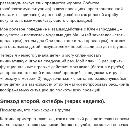
развернуть вокруг этих предметов игровое Событие
(воображаемую ситуацию) в двух проекциях: пространственной
(магазин – прилавок) и ролевой (кошёлка как ролевой атрибут
покупателя, взаимодействующего с продавцом).
Моё ролевое поведение и взаимодействие с Юлей (продавец –
покупатель) послужили моделью для Маши (ей захотелось стать
продавцом), затем для Оли (она тоже стала продавцом), а также
для остальных детей: покупателями перебывали все дети группы.
Теперь я немного узнала детей и могу спланировать
инициативную игру на следующий раз. Мой план: 1) расширить
функциональные игровые действия мальчиков (беготня с рулём)
до пространственной и ролевой проекций – предложить игру в
«поездку в метро»; 2) подключиться к спонтанно развернувшейся
игре детей и в зависимости от их тематики попробовать расширить
воображаемую ситуацию до полноты всех проекций.
Эпизод второй, октябрь (через неделю).
Посмотрим, что происходит в группе.
Картина примерно такая же, как в прошлый раз: дети ездят верхом
на лошадках, гоняют машинки, бегают с рулём; несколько девочек