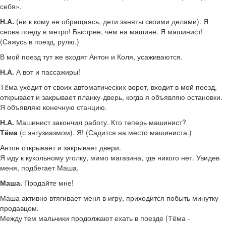
себя».
Н.А.
(ни к кому не обращаясь, дети заняты своими делами). Я
снова поеду в метро! Быстрее, чем на машине. Я машинист!
(Сажусь в поезд, рулю.)
В мой поезд тут же входят Антон и Коля, усаживаются.
Н.А.
А вот и пассажиры!
Тёма уходит от своих автоматических ворот, входит в мой поезд,
открывает и закрывает планку-дверь, когда я объявляю остановки.
Я объявляю конечную станцию.
Н.А.
Машинист закончил работу. Кто теперь машинист?
Тёма
(с энтузиазмом). Я! (Садится на место машиниста.)
Антон открывает и закрывает двери.
Я иду к кукольному уголку, мимо магазина, где никого нет. Увидев
меня, подбегает Маша.
Маша.
Продайте мне!
Маша активно втягивает меня в игру, приходится побыть минутку
продавцом.
Между тем мальчики продолжают ехать в поезде (Тёма -