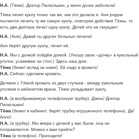
Н.А.
(Тёме). Доктор Пилюлькин, у меня дочка заболела!
Тёма лечит куклу точно так же, как это делала я. Аня рядом
пытается лечить ту же самую куклу, повторяя действия Тёмы, то
есть два доктора лечат одну куклу. Детей это не смущает.
Н.А.
(Ане). Давай ты других больных лечила!
Аня берёт другую куклу, лечит её.
Н.А.
Мы с дочкой пойдём домой. (Уношу свою «дочку» в кукольный
уголок, усаживаю за стол.) Здесь наш дом.
Тёма
(бежит вслед за нами). Её надо в кровать!
Н.А.
Сейчас сделаем кровать.
Делаем с Тёмой кровать из двух стульев - между кукольным
уголком и кабинетом врача. Тёма укладывает куклу.
Н.А.
(в воображаемую телефонную трубку). Дзинь! Доктор
Пилюлькин!
Тёма
(бежит в кабинет, берёт трубку игрушечного телефона). Да!
Алло!
Н.А.
(в трубку). Мы вчера с дочкой у вас были, она не
поправляется. Можно к вам прийти?
Тёма
(в телефон). Приходите!