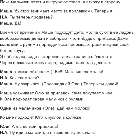
Пока мальчики возят и выгружают товар, я отхожу в сторону.
Маша
(быстро занимает место за прилавком). Теперь я!
Н.А.
Ты теперь продавец?
Маша.
Да!
Время от времени к Маше подходят дети, молча суют в её ладонь
воображаемые деньги и забирают что-нибудь с прилавка. Даже
мальчики с рулями периодически прерывают ради покупки свой
бег по кругу.
Я наблюдаю, сидя в сторонке, делаю записи в блокноте.
Через несколько минут игра, видимо, надоела девочке.
Маша
(громко объявляет). Всё! Магазин сломался!
Н.А.
Как сломался?
Маша.
Ну закрылся. (Подошедшей Оле.) Теперь ты давай!
Маша усаживает Олю за прилавок, сама покупает у неё.
К Оле подходят снова мальчики с рулями.
Один из мальчиков
(Оле). Дай нам молоко!
Ко мне подходит Юля с куклой в коляске.
Юля.
А я с дочкой приехала!
Н.А.
Ну иди в магазин, а я твою дочку покачаю.