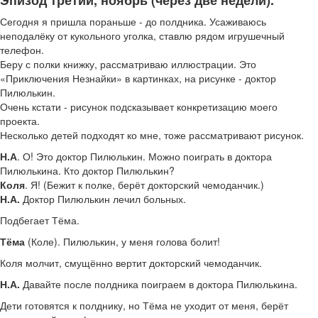
Эпизод третий, ноябрь (через две недели).
Сегодня я пришла пораньше - до полдника. Усаживаюсь
неподалёку от кукольного уголка, ставлю рядом игрушечный
телефон.
Беру с полки книжку, рассматриваю иллюстрации. Это
«Приключения Незнайки» в картинках, на рисунке - доктор
Пилюлькин.
Очень кстати - рисунок подсказывает конкретизацию моего
проекта.
Несколько детей подходят ко мне, тоже рассматривают рисунок.
Н.А
. О! Это доктор Пилюлькин. Можно поиграть в доктора
Пилюлькина. Кто доктор Пилюлькин?
Коля
. Я! (Бежит к полке, берёт докторский чемоданчик.)
Н.А.
Доктор Пилюлькин лечил больных.
Подбегает Тёма.
Тёма
(Коле). Пилюлькин, у меня голова болит!
Коля молчит, смущённо вертит докторский чемоданчик.
Н.А.
Давайте после полдника поиграем в доктора Пилюлькина.
Дети готовятся к полднику, но Тёма не уходит от меня, берёт