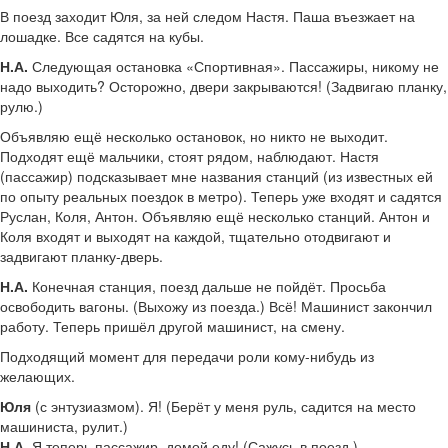
В поезд заходит Юля, за ней следом Настя. Паша въезжает на
лошадке. Все садятся на кубы.
Н.А.
Следующая остановка «Спортивная». Пассажиры, никому не
надо выходить? Осторожно, двери закрываются! (Задвигаю планку,
рулю.)
Объявляю ещё несколько остановок, но никто не выходит.
Подходят ещё мальчики, стоят рядом, наблюдают. Настя
(пассажир) подсказывает мне названия станций (из известных ей
по опыту реальных поездок в метро). Теперь уже входят и садятся
Руслан, Коля, Антон. Объявляю ещё несколько станций. Антон и
Коля входят и выходят на каждой, тщательно отодвигают и
задвигают планку-дверь.
Н.А.
Конечная станция, поезд дальше не пойдёт. Просьба
освободить вагоны. (Выхожу из поезда.) Всё! Машинист закончил
работу. Теперь пришёл другой машинист, на смену.
Подходящий момент для передачи роли кому-нибудь из
желающих.
Юля
(с энтузиазмом). Я! (Берёт у меня руль, садится на место
машиниста, рулит.)
Н.А.
Я теперь пассажир, домой еду! (Сажусь в поезд.)