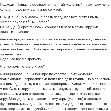
Подходит Паша, показывает купленный молочный пакет. Ему явно
хочется подключиться к игре со мной.
Н.А.
(Паше). А в магазине опять продуктов нет. Может быть,
шофёр привезёт? Ты шофёр?
Паша.
Да! (Берёт грузовик, собирает в него мелкие игрушки,
привозит в магазин.)
Девочки продолжают курсировать между магазином и кукольным
уголком. Мальчики тоже время от времени подбегают к магазину,
прерывая беготню. Оля сидит за импровизированным прилавком,
продаёт товар.
Подошло время прогулки.
Что же получилось в итоге?
К инициированной мной игре по собственному желанию
подключались периодически почти все дети группы. Но в основном
я взаимодействовала с тремя партнёрами: Юлей, Машей и Пашей.
А вот Оля, которую я попыталась втянуть в игру первой, сначала
отказалась и долго присматривалась, прежде чем включиться в
игру. Мне удалось совместить тему игры (магазин) с простым
функциональным действием, возникшим у девочек спонтанно, то
есть подхватить их случайный интерес к предметам (кошёлкам) и