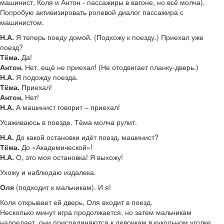
машинист, Коля и Антон - пассажиры в вагоне, но всё молча).
Попробую активизировать ролевой диалог пассажира с
машинистом.
Н.А.
Я теперь поеду домой. (Подхожу к поезду.) Приехал уже
поезд?
Тёма.
Да!
Антон.
Нет, ещё не приехал! (Не отодвигает планку-дверь.)
Н.А.
Я подожду поезда.
Тёма.
Приехал!
Антон.
Нет!
Н.А.
А машинист говорит – приехал!
Усаживаюсь в поезде. Тёма молча рулит.
Н.А.
До какой остановки идёт поезд, машинист?
Тёма.
До «Академической»!
Н.А.
О, это моя остановка! Я выхожу!
Ухожу и наблюдаю издалека.
Оля
(подходит к мальчикам). И я!
Коля открывает ей дверь, Оля входит в поезд.
Несколько минут игра продолжается, но затем мальчикам
надоедает, они присоединяются к девочкам в кукольном уголке.