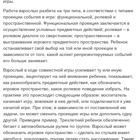
игры.
Работа взрослых разбита на три типа, в соответствии с типами
проекции события в игре: функциональной, ролевой и
пространственной. Функциональная проекция заключается в
осуществлении условных предметных действий; ролевая – в
ролевом диалоге со сверстником; пространственная – в
выстраивании игрового предметного пространства. Ребенок
останавливает свой выбор на той или иной проекции в
зависимости от того, какой аспект репрезентируемых событий
его больше занимает.
Взрослый в ходе совместной игры усиливает ту или иную
проекцию, акцентирует на ней внимание ребенка, показывает,
как разнообразить предметные действия, как обозначить
игровое пространство, какое ролевое поведение избрать. На
практике это происходит следующим образом: воспитатель
начинает игру, вовлекая в нее детей, или подключается к уже
начатой игре. При этом, в зависимости от поставленной им
задачи, он может сменить проекцию игры или дополнить одну
другой. Приведем пример. Трехлетний ребенок обезличенно
бегает с автомобильным рулем по группе. Взрослый может
обозначить игровое пространство – сделать из стульев макет
автобуса, предложить другим детям стать пассажирами. Таким