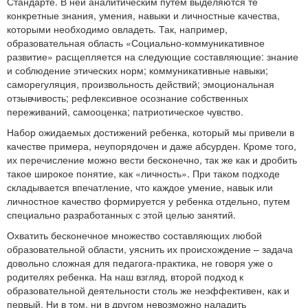
Стандарте. В ней аналитическим путем выделяются те
конкретные знания, умения, навыки и личностные качества,
которыми необходимо овладеть. Так, например,
образовательная область «Социально-коммуникативное
развитие» расщепляется на следующие составляющие: знание
и соблюдение этических норм; коммуникативные навыки;
саморегуляция, произвольность действий; эмоциональная
отзывчивость; рефлексивное осознание собственных
переживаний, самооценка; патриотическое чувство.
Набор ожидаемых достижений ребенка, который мы привели в
качестве примера, неупорядочен и даже абсурден. Кроме того,
их перечисление можно вести бесконечно, так же как и дробить
такое широкое понятие, как «личность». При таком подходе
складывается впечатление, что каждое умение, навык или
личностное качество формируется у ребенка отдельно, путем
специально разработанных с этой целью занятий.
Охватить бесконечное множество составляющих любой
образовательной области, уяснить их происхождение – задача
довольно сложная для педагога-практика, не говоря уже о
родителях ребенка. На наш взгляд, второй подход к
образовательной деятельности столь же неэффективен, как и
первый. Ни в том, ни в другом невозможно наладить