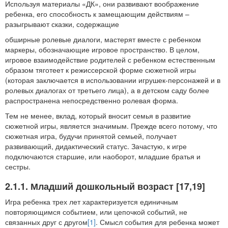
Используя материалы «ДК», они развивают воображение
ребенка, его способность к замещающим действиям –
разыгрывают сказки, содержащие
обширные ролевые диалоги, мастерят вместе с ребенком
маркеры, обозначающие игровое пространство. В целом,
игровое взаимодействие родителей с ребенком естественным
образом тяготеет к режиссерской форме сюжетной игры
(которая заключается в использовании игрушек-персонажей и в
ролевых диалогах от третьего лица), а в детском саду более
распространена непосредственно ролевая форма.
Тем не менее, вклад, который вносит семья в развитие
сюжетной игры, является значимым. Прежде всего потому, что
сюжетная игра, будучи принятой семьей, получает
развивающий, дидактический статус. Зачастую, к игре
подключаются старшие, или наоборот, младшие братья и
сестры.
2.1.1. Младший дошкольный возраст [17,19]
Игра ребенка трех лет характеризуется единичным
повторяющимся событием, или цепочкой событий, не
связанных друг с другом
[1]
. Смысл события для ребенка может