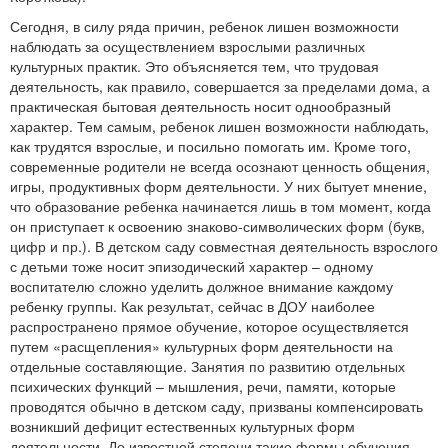
Сегодня, в силу ряда причин, ребенок лишен возможности
наблюдать за осуществлением взрослыми различных
культурных практик. Это объясняется тем, что трудовая
деятельность, как правило, совершается за пределами дома, а
практическая бытовая деятельность носит однообразный
характер. Тем самым, ребенок лишен возможности наблюдать,
как трудятся взрослые, и посильно помогать им. Кроме того,
современные родители не всегда осознают ценность общения,
игры, продуктивных форм деятельности. У них бытует мнение,
что образование ребенка начинается лишь в том момент, когда
он приступает к освоению знаково-символических форм (букв,
цифр и пр.). В детском саду совместная деятельность взрослого
с детьми тоже носит эпизодический характер – одному
воспитателю сложно уделить должное внимание каждому
ребенку группы. Как результат, сейчас в ДОУ наиболее
распространено прямое обучение, которое осуществляется
путем «расщепления» культурных форм деятельности на
отдельные составляющие. Занятия по развитию отдельных
психических функций – мышления, речи, памяти, которые
проводятся обычно в детском саду, призваны компенсировать
возникший дефицит естественных культурных форм
деятельности. До известной степени такие формы обучения