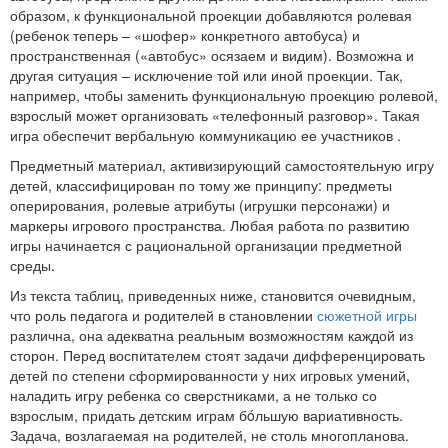
образом, к функциональной проекции добавляются ролевая
(ребенок теперь – «шофер» конкретного автобуса) и
пространственная («автобус» осязаем и видим). Возможна и
другая ситуация – исключение той или иной проекции. Так,
например, чтобы заменить функциональную проекцию ролевой,
взрослый может организовать «телефонный разговор». Такая
игра обеспечит вербальную коммуникацию ее участников .
Предметный материал, активизирующий самостоятельную игру
детей, классифицирован по тому же принципу: предметы
оперирования, ролевые атрибуты (игрушки персонажи) и
маркеры игрового пространства. Любая работа по развитию
игры начинается с рациональной организации предметной
среды.
Из текста таблиц, приведенных ниже, становится очевидным,
что роль педагога и родителей в становлении
сюжетной игры
различна, она адекватна реальным возможностям каждой из
сторон. Перед воспитателем стоят задачи дифференцировать
детей по степени сформированности у них игровых умений,
наладить игру ребенка со сверстниками, а не только со
взрослым, придать детским играм бóльшую вариативность.
Задача, возлагаемая на родителей, не столь многопланова.